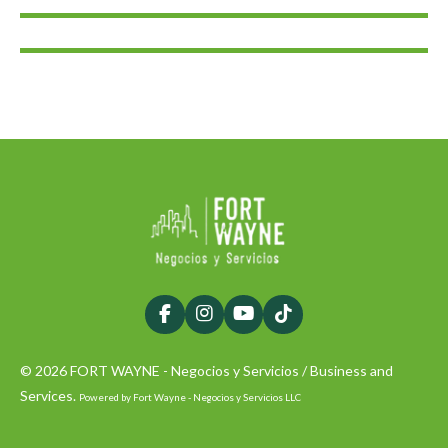
F
I
Y
T
a
n
o
i
c
s
u
k
© 2026 FORT WAYNE - Negocios y Servicios / Business and
e
t
T
T
b
a
u
o
Services.
Powered by Fort Wayne - Negocios y Servicios LLC
o
g
b
k
o
r
e
k
a