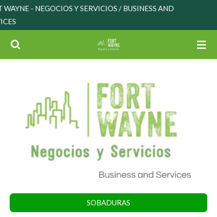
OCIOS Y SERVICIOS / BUSINESS AND
Skip
¡
to
main
content
SOBADURAS