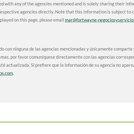
ted with any of the agencies mentioned and is solely sharing their info
spective agencies directly. Note that this information is subject to
splayed on this page, please email
mar
@fortwayne
-negociosyservicio
iado con ninguna de las agencias mencionadas y únicamente comparte s
ogramas, por favor comuníquese directamente con las agencias corresp
té actualizada. Si prefiere que la información de su agencia no apare
os.com
.