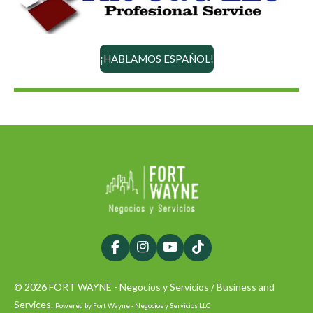
¡HABLAMOS ESPAÑOL!
F
I
Y
T
a
n
o
i
c
s
u
k
© 2026 FORT WAYNE - Negocios y Servicios / Business and
e
t
T
T
b
a
u
o
Services.
Powered by Fort Wayne - Negocios y Servicios LLC