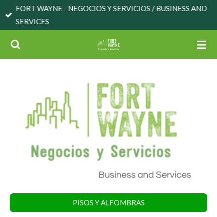
FORT WAYNE - NEGOCIOS Y SERVICIOS / BUSINESS AND
Skip
SERVICES
to
main
content
PISOS Y ALFOMBRAS