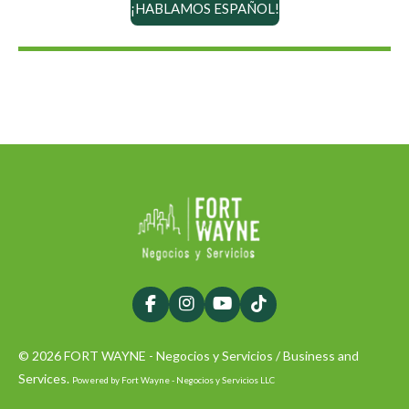
¡HABLAMOS ESPAÑOL!
F
I
Y
T
a
n
o
i
c
s
u
k
© 2026 FORT WAYNE - Negocios y Servicios / Business and
e
t
T
T
b
a
u
o
Services.
Powered by Fort Wayne - Negocios y Servicios LLC
o
g
b
k