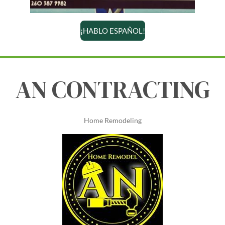
¡HABLO ESPAÑOL!
AN CONTRACTING
Home Remodeling