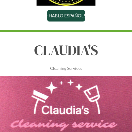
¡HABLO ESPAÑOL!
CLAUDIA'S
Cleaning Services