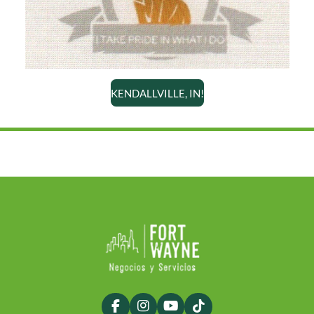
KENDALLVILLE, IN!
F
I
Y
T